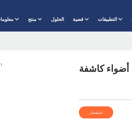
CHZ Lighting - شركة مصنعة لمصابيح الشوارع LED ومصابيح الفيضانات LED منذ عام 2013
التطبيقات
قضية
الحلول
منتج
معلومات
استفسار