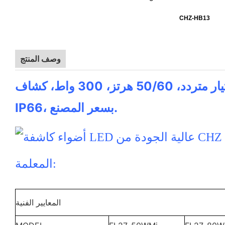
CHZ-HB13
وصف المنتج
مصباح ملعب كرة طائرة، هيكل من الألومنيوم، 100-277 فولت تيار متردد، 50/60 هرتز، 300 واط، كشاف LED، 130 لومن/واط،
IP66، بسعر المصنع.
المعلمة:
المعايير الفنية