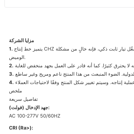
مزايا الشركة
يتميز خط إنتاج CHZ بالموثوقية ويلبي معايير السلامة في قطاع الطاقة. تخضع كل عملية إنتاج لرقابة صارمة لضمان جودة المنتج. وبفضل اعتماده على مُشغّل تيار ثابت ذكي، فإنه خالٍ من مشكلة
1.
الوميض.
2.
3.
4.
ملخص
تفاصيل سريعة
جهد الإدخال (فولت):
AC 100-277V 50/60HZ
CRI (Ra>):