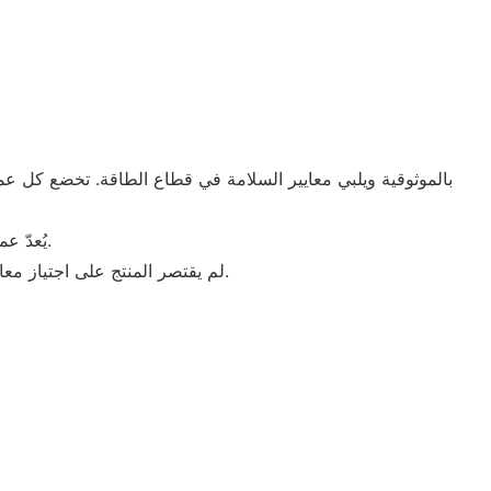
يُعدّ عمرها الطويل إحدى أهمّ مزايا هذا المنتج. فلا حاجة لاستبدال المصباح لأنه لا يحترق كثيرًا. كما أنه قادر على العمل بجهد منخفض للغاية.
لم يقتصر المنتج على اجتياز معايير الجودة المحلية فحسب، بل حصل أيضًا على العديد من الشهادات الدولية. الضوء المنبعث من هذا المنتج ناعم ومريح وغير ساطع.